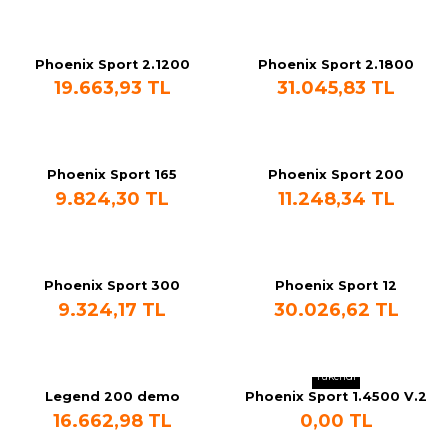
Machine
Phoenix Sport 2.1200
Phoenix Sport 2.1800
o
19.663,93 TL
31.045,83 TL
ücü
Phoenix Sport 165
Phoenix Sport 200
9.824,30 TL
11.248,34 TL
niversal Uzaktan Kumanda
ta
Phoenix Sport 300
Phoenix Sport 12
9.324,17 TL
30.026,62 TL
Tükendi
Legend 200 demo
Phoenix Sport 1.4500 V.2
16.662,98 TL
0,00 TL