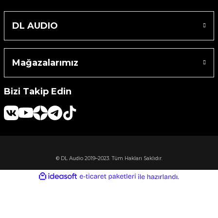
Machine
DL AUDIO
o
Mağazalarımız
ücü
Bizi Takip Edin
niversal Uzaktan Kumanda
ta
© DL Audio 2019–2023. Tüm Hakları Saklıdır.
ideasoft
ile
e-
hazırlandı.
ticaret
paketleri