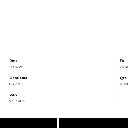
Rms
Fs
2500W
24,4
Ortalama
Qts
88,7 dB
0,38
VAS
73,13 litre