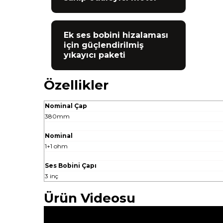
Ek ses bobini hizalaması
için güçlendirilmiş
yıkayıcı paketi
Özellikler
Nominal Çap
380mm
Nominal
1+1 ohm
Ses Bobini Çapı
3 inç
Ürün Videosu