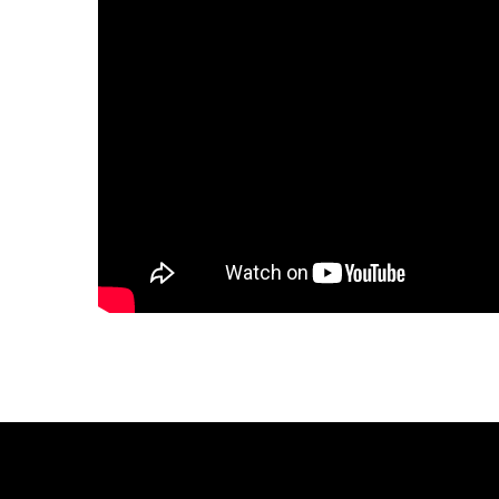
Dış Çapı
Montaj Derinl
397mm
239mm
Montaj Deliği Çapı
Montaj Mesa