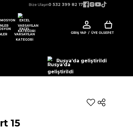
0 532 399 82 17
Bize Ulaşın
OSYON
EXCEL
GIRIŞ YAP
/
ÜYE OL
SEPET
NLER
VARSAYILAN
KATEGORI
Rusya’da geliştirildi
t 15