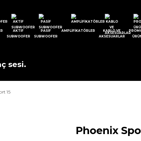
ER
AKTIF
PASIF
AMPLIFIKATÖRLER
KABLO VE
PROM
SUBWOOFER
SUBWOOFER
AKSESUARLAR
ÜRÜ
ç sesi.
rt 15
Phoenix Spor