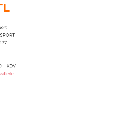
TL
port
 SPORT
177
D + KDV
itlerle!
Sepete Ekle