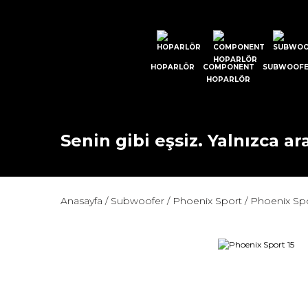
HOPARLÖR
COMPONENT
SUBWOOF
HOPARLÖR
Senin gibi eşsiz. Yalnızca ara
Anasayfa
Subwoofer
Phoenix Sport
Phoenix Spo