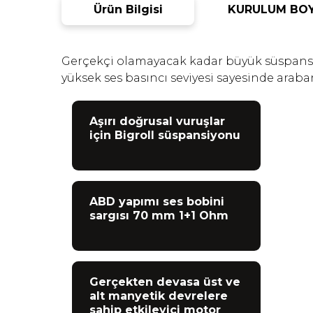
Ürün Bilgisi
KURULUM BOY
Gerçekçi olamayacak kadar büyük süspansiy
yüksek ses basıncı seviyesi sayesinde arab
Aşırı doğrusal vuruşlar
için Bigroll süspansiyonu
ABD yapımı ses bobini
sargısı 70 mm 1+1 Ohm
Gerçekten devasa üst ve
alt manyetik devrelere
sahip etkileyici motor