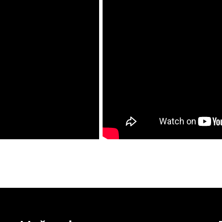
iği
fesi