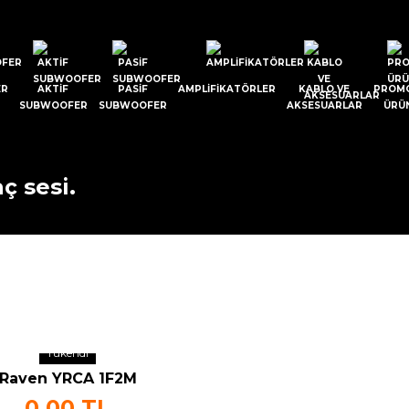
ER
AKTIF
PASIF
AMPLIFIKATÖRLER
KABLO VE
PROM
SUBWOOFER
SUBWOOFER
AKSESUARLAR
ÜRÜ
ç sesi.
Tükendi
Raven YRCA 1F2M
0,00 TL