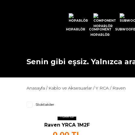
HOPARLÖR
COMPONENT
SUBWOOF
HOPARLÖR
Senin gibi eşsiz. Yalnızca ara
Anasayfa
Kablo ve Aksesuarlar
Y RCA
Raven
Stoktakiler
Tükendi
Raven YRCA 1M2F
0,00 TL