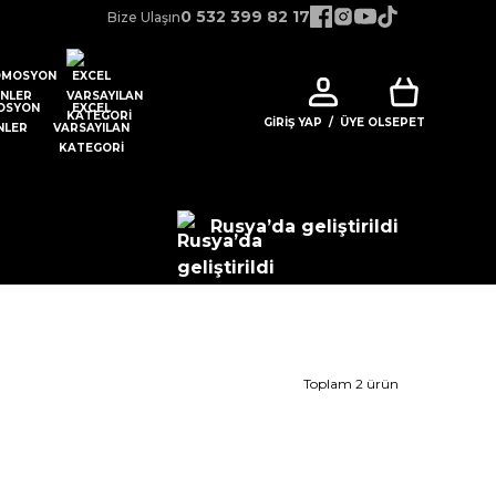
0 532 399 82 17
Bize Ulaşın
OSYON
EXCEL
GIRIŞ YAP
/
ÜYE OL
SEPET
NLER
VARSAYILAN
KATEGORI
Rusya’da geliştirildi
Toplam 2 ürün