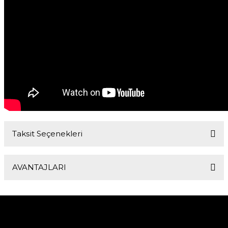
Taksit Seçenekleri
AVANTAJLARI
Standart olmayan örgü şeklinin kullanılması
nedeniyle artan iletken kesiti