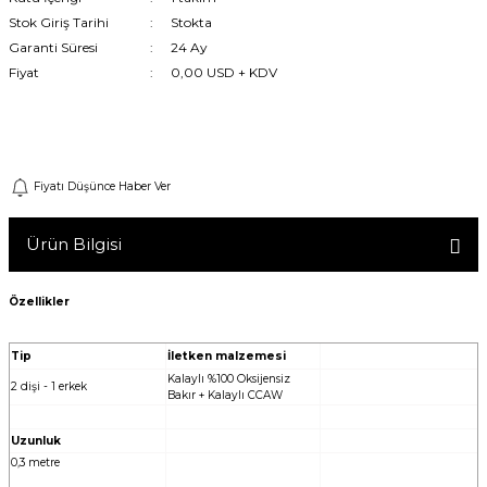
Stok Giriş Tarihi
Stokta
Machine
Garanti Süresi
24 Ay
Fiyat
0,00 USD + KDV
o
Gelince Haber Ver
ücü
Fiyatı Düşünce Haber Ver
niversal Uzaktan Kumanda
Ürün Bilgisi
ta
Özellikler
Tip
İletken malzemesi
Kalaylı %100 Oksijensiz
2 dişi - 1 erkek
Bakır + Kalaylı CCAW
Uzunluk
0,3 metre