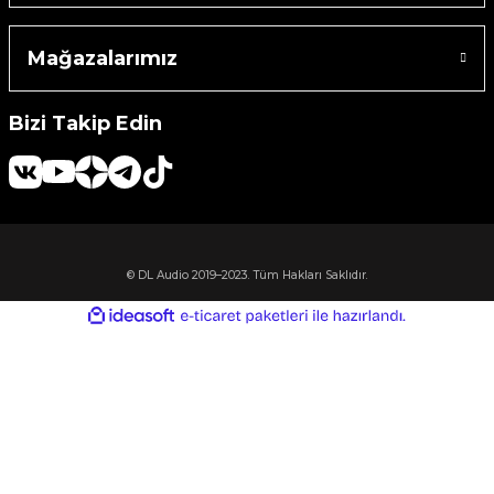
Machine
Mağazalarımız
o
Bizi Takip Edin
ücü
niversal Uzaktan Kumanda
© DL Audio 2019–2023. Tüm Hakları Saklıdır.
ta
ideasoft
ile
e-
hazırlandı.
ticaret
paketleri