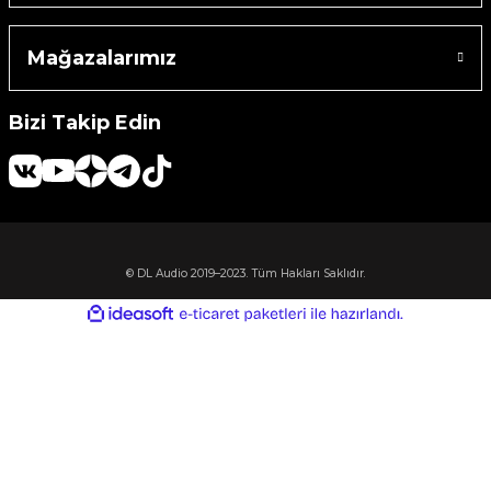
Machine
Mağazalarımız
o
Bizi Takip Edin
ücü
niversal Uzaktan Kumanda
© DL Audio 2019–2023. Tüm Hakları Saklıdır.
ta
ideasoft
ile
e-
hazırlandı.
ticaret
paketleri