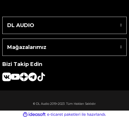
Machine
o
DL AUDIO
Mağazalarımız
ücü
Bizi Takip Edin
niversal Uzaktan Kumanda
ta
© DL Audio 2019–2023. Tüm Hakları Saklıdır.
ideasoft
ile
e-
hazırlandı.
ticaret
paketleri