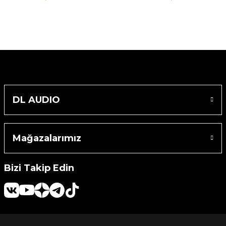
Machine
o
ücü
DL AUDIO
niversal Uzaktan Kumanda
ta
Mağazalarımız
Bizi Takip Edin