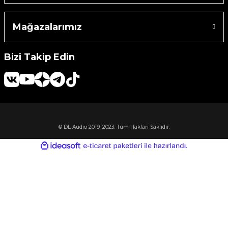
Machine
Mağazalarımız
o
Bizi Takip Edin
ücü
niversal Uzaktan Kumanda
© DL Audio 2019–2023. Tüm Hakları Saklıdır.
ta
ideasoft
ile
e-
hazırlandı.
ticaret
paketleri