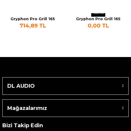
Machine
Tükendi
Gryphon Pro Grill 165
Gryphon Pro Grill 165
o
714,89 TL
0,00 TL
Orange
Black
ücü
niversal Uzaktan Kumanda
ta
DL AUDIO
Mağazalarımız
Bizi Takip Edin