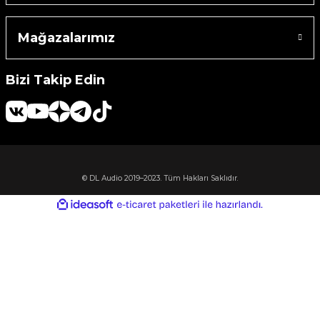
Machine
Mağazalarımız
o
Bizi Takip Edin
ücü
niversal Uzaktan Kumanda
© DL Audio 2019–2023. Tüm Hakları Saklıdır.
ta
ideasoft
ile
e-
hazırlandı.
ticaret
paketleri