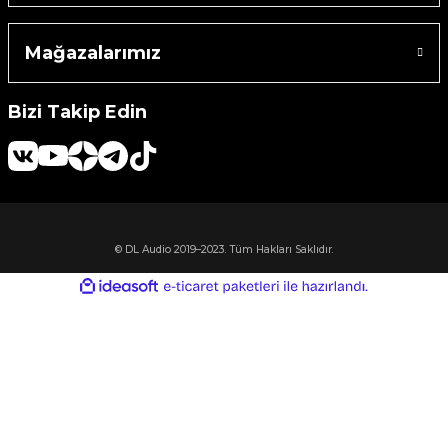
Machine
Mağazalarımız
o
Bizi Takip Edin
ücü
niversal Uzaktan Kumanda
© DL Audio 2019–2023. Tüm Hakları Saklıdır.
ta
ideasoft
ile
e-
hazırlandı.
ticaret
paketleri