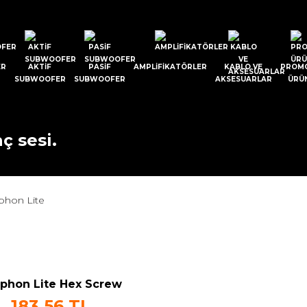
ER
AKTIF
PASIF
AMPLIFIKATÖRLER
KABLO VE
PROM
SUBWOOFER
SUBWOOFER
AKSESUARLAR
ÜRÜ
ç sesi.
phon Lite
phon Lite Hex Screw
5mm
183,56 TL