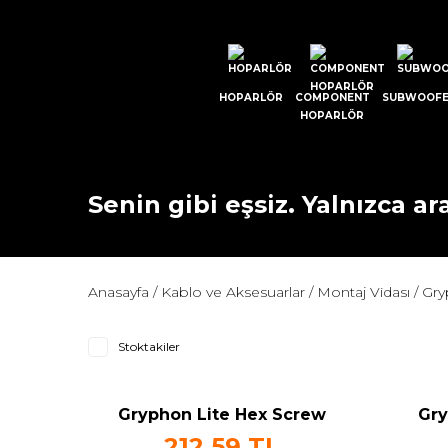
HOPARLÖR
COMPONENT
SUBWOOF
HOPARLÖR
Senin gibi eşsiz. Yalnızca ara
Anasayfa
Kablo ve Aksesuarlar
Montaj Vidası
Gry
Stoktakiler
Gryphon Lite Hex Screw
Gry
6mm
212,59 TL