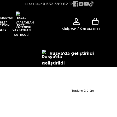
0 532 399 82 17
Bize Ulaşın
OSYON
EXCEL
GIRIŞ YAP
/
ÜYE OL
SEPET
NLER
VARSAYILAN
KATEGORI
Rusya’da geliştirildi
Toplam 2 ürün