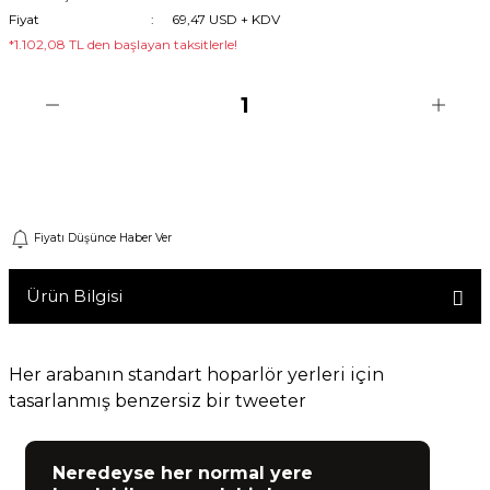
Fiyat
69,47 USD + KDV
Machine
*1.102,08 TL den başlayan taksitlerle!
o
Sepete Ekle
ücü
Fiyatı Düşünce Haber Ver
niversal Uzaktan Kumanda
ta
Ürün Bilgisi
Her arabanın standart hoparlör yerleri için
tasarlanmış benzersiz bir tweeter
Neredeyse her normal yere