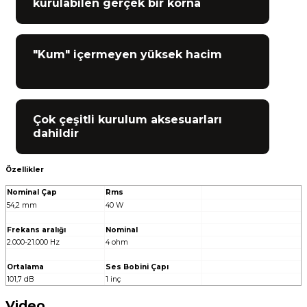
kurulabilen gerçek bir korna
"Kum" içermeyen yüksek hacim
Çok çeşitli kurulum aksesuarları
dahildir
Özellikler
Nominal Çap
Rms
54,2 mm
40 W
Frekans aralığı
Nominal
2.000-21.000 Hz
4 ohm
Ortalama
Ses Bobini Çapı
101,7 dB
1 inç
Video