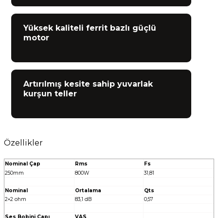
Yüksek kaliteli ferrit bazlı güçlü
motor
Artırılmış kesite sahip yuvarlak
kurşun teller
Özellikler
Nominal Çap
Rms
Fs
250mm
800W
31,81
Nominal
Ortalama
Qts
2+2 ohm
83,1 dB
0,57
Ses Bobini Çapı
VAS