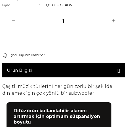
Fiyat
0,00 USD + KDV
Machine
o
Sepete Ekle
ücü
Fiyatı Düşünce Haber Ver
niversal Uzaktan Kumanda
Ürün Bilgisi
ta
Çeşitli müzik türlerini her gün zorlu bir şekilde
dinlemek için çok yönlü bir subwoofer
Difüzörün kullanılabilir alanını
artırmak için optimum süspansiyon
boyutu