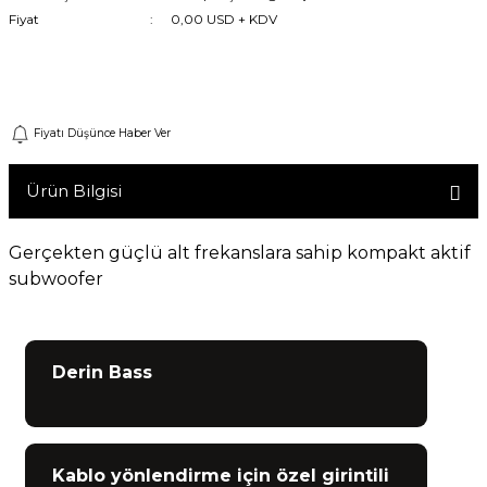
Fiyat
0,00 USD + KDV
Machine
Gelince Haber Ver
o
Fiyatı Düşünce Haber Ver
ücü
Ürün Bilgisi
niversal Uzaktan Kumanda
Gerçekten güçlü alt frekanslara sahip kompakt aktif
subwoofer
ta
Derin Bass
Kablo yönlendirme için özel girintili