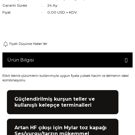
Garanti Süresi
24 Ay
Machine
Fiyat
0,00 USD + KDV
o
Gelince Haber Ver
Fiyatı Düşünce Haber Ver
ücü
Ürün Bilgisi
niversal Uzaktan Kumanda
Etkili teknik çözümlerin kullanımıyla uygun fiyata yüksek hacim ve delmenin ideal
kombinasyonu
ta
Güçlendirilmiş kurşun teller ve
kullanışlı kelepçe terminalleri
Artan HF çıkışı için Mylar toz kapağı
Ses/vurgu/tarzın mükemmel