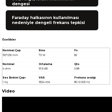
dengesi
Faraday halkasının kullanılması
nedeniyle dengeli frekans tepkisi
Özellikler
Nominal Çap
Rms
Fs
150*230 mm
70 W
82
Nominal
Ortalama
Qts
4 ohm
91,9 dB
0,98
Ses Bobini Çapı
VAS
Frekans aralığı
1 inç
18,54 litre
80-12.000 Hz
Video