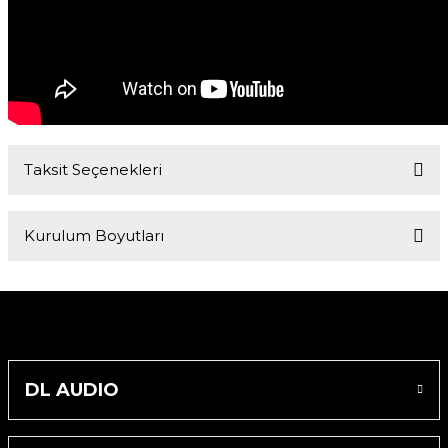
Taksit Seçenekleri
Kurulum Boyutları
Dış Çapı
Montaj Derinliği
236*167 mm
80 mm
Montaj Deliği Çapı
DL AUDIO
222*150 mm