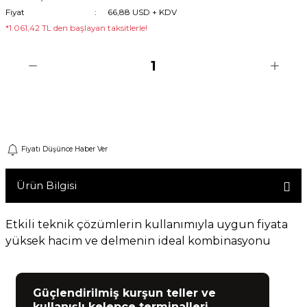
Fiyat
66,88 USD + KDV
Machine
*1.061,42 TL den başlayan taksitlerle!
o
Sepete Ekle
ücü
Fiyatı Düşünce Haber Ver
niversal Uzaktan Kumanda
ta
Ürün Bilgisi
Etkili teknik çözümlerin kullanımıyla uygun fiyata
yüksek hacim ve delmenin ideal kombinasyonu
Güçlendirilmiş kurşun teller ve
kullanışlı kelepçe terminalleri