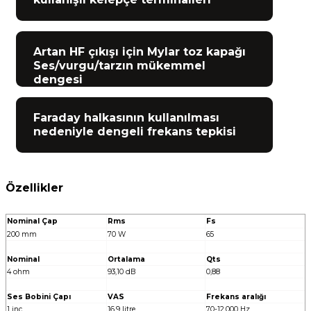
Artan HF çıkışı için Mylar toz kapağı
Ses/vurgu/tarzın mükemmel
dengesi
Faraday halkasının kullanılması
nedeniyle dengeli frekans tepkisi
Özellikler
Nominal Çap
Rms
Fs
200 mm
70 W
65
Nominal
Ortalama
Qts
4 ohm
93,10 dB
0,88
Ses Bobini Çapı
VAS
Frekans aralığı
1 inç
16,9 litre
70-12.000 Hz