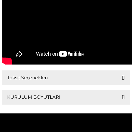
Taksit Seçenekleri
KURULUM BOYUTLARI
Dış Çapı
Montaj Derinliği
395mm
197mm