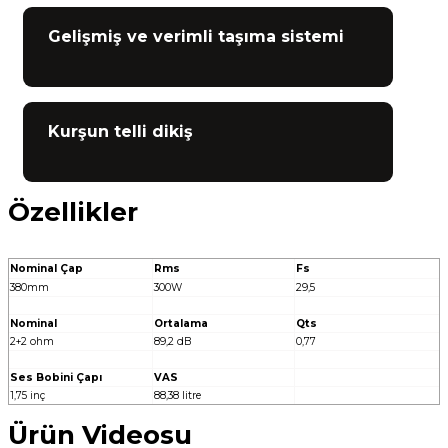
Gelişmiş ve verimli taşıma sistemi
Kurşun telli dikiş
Özellikler
Nominal Çap
Rms
Fs
380mm
300W
29,5
Nominal
Ortalama
Qts
2+2 ohm
89,2 dB
0,77
Ses Bobini Çapı
VAS
1,75 inç
88,38 litre
Ürün Videosu