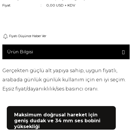
Fiyat
0,00 USD + KDV
Machine
Gelince Haber Ver
o
Fiyatı Düşünce Haber Ver
ücü
Ürün Bilgisi
niversal Uzaktan Kumanda
Gerçekten güçlü alt yapıya sahip, uygun fiyatlı,
ta
arabada günlük günlük kullanım için en iyi seçim.
Eşsiz fiyat/dayanıklılık/ses basıncı oranı.
Maksimum doğrusal hareket için
geniş dudak ve 34 mm ses bobini
yüksekliği