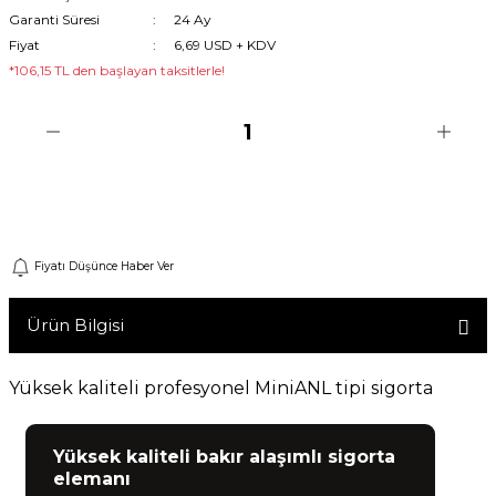
Garanti Süresi
24 Ay
Machine
Fiyat
6,69 USD + KDV
*106,15 TL den başlayan taksitlerle!
o
ücü
Sepete Ekle
niversal Uzaktan Kumanda
Fiyatı Düşünce Haber Ver
ta
Ürün Bilgisi
Yüksek kaliteli profesyonel MiniANL tipi sigorta
Yüksek kaliteli bakır alaşımlı sigorta
elemanı