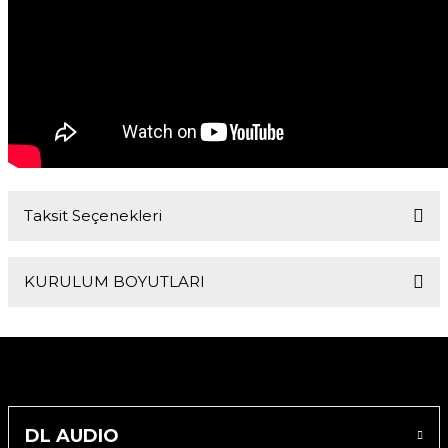
Taksit Seçenekleri
KURULUM BOYUTLARI
Dış Çapı
Montaj Derinliği
235 x 164 mm
86 mm
Montaj Deliği Çapı
Montaj Mesafesi
DL AUDIO