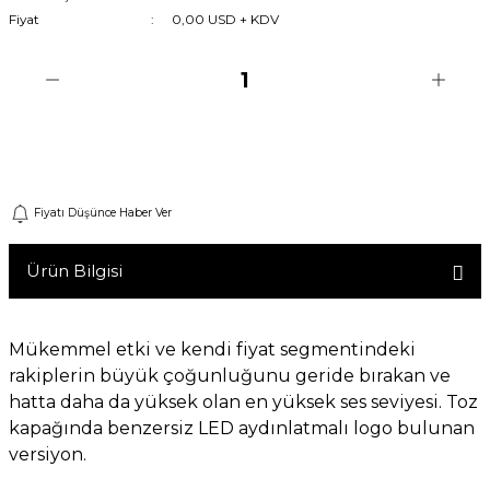
Fiyat
0,00 USD + KDV
Machine
o
Sepete Ekle
ücü
Fiyatı Düşünce Haber Ver
niversal Uzaktan Kumanda
Ürün Bilgisi
ta
Mükemmel etki ve kendi fiyat segmentindeki
rakiplerin büyük çoğunluğunu geride bırakan ve
hatta daha da yüksek olan en yüksek ses seviyesi.
Toz
kapağında benzersiz LED aydınlatmalı logo bulunan
versiyon.