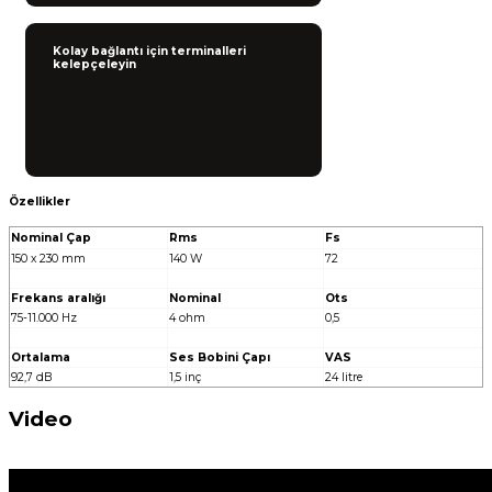
Kolay bağlantı için terminalleri
kelepçeleyin
Özellikler
Nominal Çap
Rms
Fs
150 x 230 mm
140 W
72
Frekans aralığı
Nominal
Ots
75-11.000 Hz
4 ohm
0,5
Ortalama
Ses Bobini Çapı
VAS
92,7 dB
1,5 inç
24 litre
Video