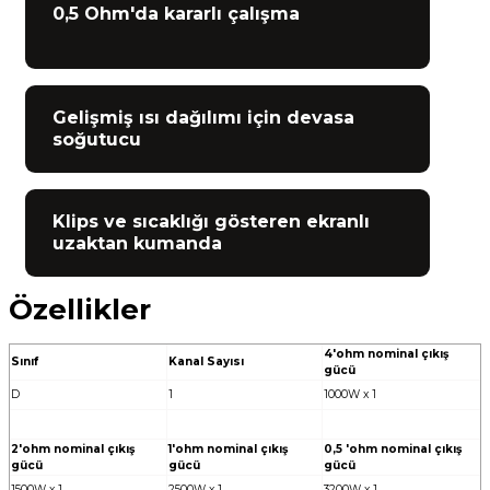
0,5 Ohm'da kararlı çalışma
Gelişmiş ısı dağılımı için devasa
soğutucu
Klips ve sıcaklığı gösteren ekranlı
uzaktan kumanda
Özellikler
4'ohm nominal çıkış
Sınıf
Kanal Sayısı
gücü
D
1
1000W x 1
2'ohm nominal çıkış
1'ohm nominal çıkış
0,5 'ohm nominal çıkış
gücü
gücü
gücü
1500W x 1
2500W x 1
3200W x 1