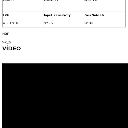
LPF
Input sensitivity
Ses Şiddeti
40 - 180 Hz
0,2 - 6
90 dB
HDF
% 0,05
VİDEO