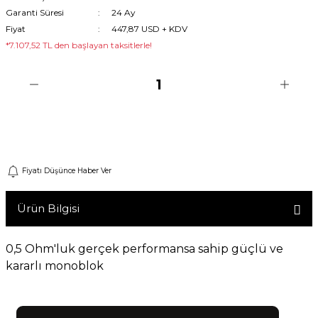
Garanti Süresi
24 Ay
Machine
Fiyat
447,87 USD + KDV
*7.107,52 TL den başlayan taksitlerle!
o
ücü
Sepete Ekle
niversal Uzaktan Kumanda
Fiyatı Düşünce Haber Ver
ta
Ürün Bilgisi
0,5 Ohm'luk gerçek performansa sahip güçlü ve
kararlı monoblok