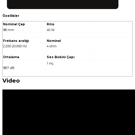
Özellikler
Nominal Çap
Rms
98 mm
40 W
Frekans aralığı
Nominal
2.200-20.000 Hz
4 ohm
Ortalama
Ses Bobini Çapı
1 inç
98,7 dB
Video