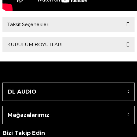
Taksit Seçenekleri
KURULUM BOYUTLARI
Dış Çapı
Montaj Derinliği
96 mm
29 mm
Montaj Deliği Çapı
DL AUDIO
72 mm
Mağazalarımız
Bizi Takip Edin