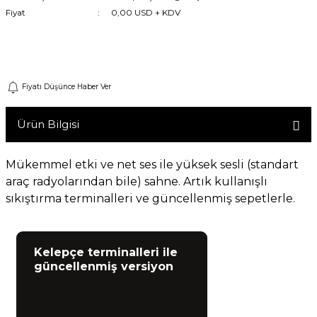
Fiyat
0,00 USD + KDV
Machine
Gelince Haber Ver
o
Fiyatı Düşünce Haber Ver
ücü
Ürün Bilgisi
niversal Uzaktan Kumanda
Mükemmel etki ve net ses ile yüksek sesli (standart
araç radyolarından bile) sahne.
Artık kullanışlı
ta
sıkıştırma terminalleri ve güncellenmiş sepetlerle.
Kelepçe terminalleri ile
güncellenmiş versiyon