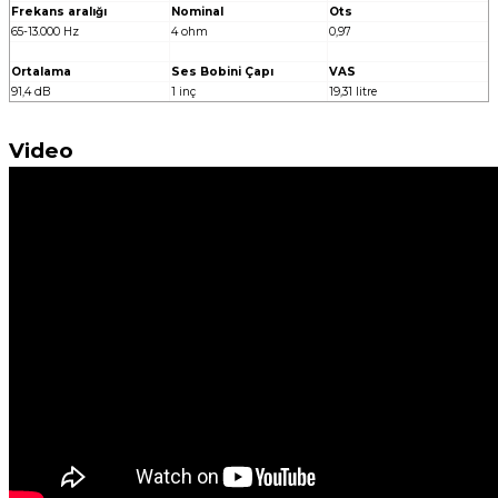
Frekans aralığı
Nominal
Ots
65-13.000 Hz
4 ohm
0,97
Ortalama
Ses Bobini Çapı
VAS
91,4 dB
1 inç
19,31 litre
Video