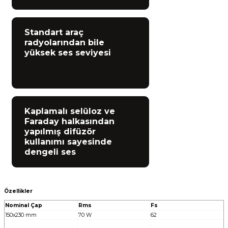
Standart araç
radyolarından bile
yüksek ses seviyesi
Kaplamalı selüloz ve
Faraday halkasından
yapılmış difüzör
kullanımı sayesinde
dengeli ses
Özellikler
Nominal Çap
Rms
Fs
150x230 mm
70 W
62