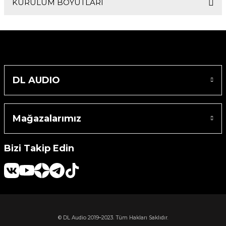
KURULUM BOYUTLARI
Dış Çapı
Montaj Derinliği
236x166,5 mm
80 mm
Montaj Deliği Çapı
DL AUDIO
222x150 mm
Mağazalarımız
Bizi Takip Edin
© DL Audio 2019–2023. Tüm Hakları Saklıdır.