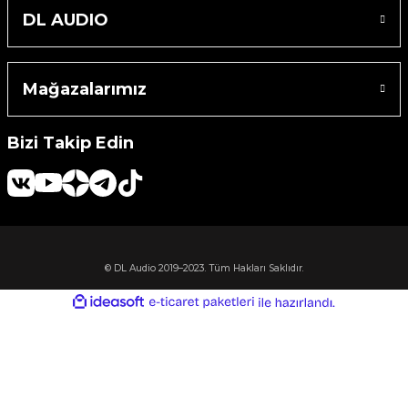
DL AUDIO
Machine
o
Mağazalarımız
Bizi Takip Edin
ücü
niversal Uzaktan Kumanda
ta
© DL Audio 2019–2023. Tüm Hakları Saklıdır.
ideasoft
ile
e-
hazırlandı.
ticaret
paketleri